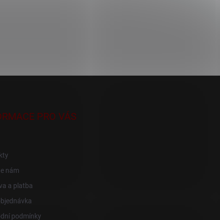
ORMACE PRO VÁS
kty
te nám
a a platba
objednávka
dní podmínky