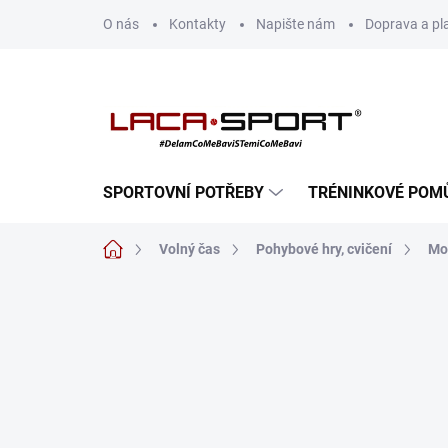
Přejít
O nás
Kontakty
Napište nám
Doprava a pl
na
obsah
SPORTOVNÍ POTŘEBY
TRÉNINKOVÉ POM
Domů
Volný čas
Pohybové hry, cvičení
Mo