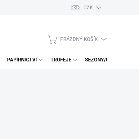
CZK
log
PRÁZDNÝ KOŠÍK
NÁKUPNÍ
KOŠÍK
PAPÍRNICTVÍ
TROFEJE
SEZÓNY/UDÁLOSTI