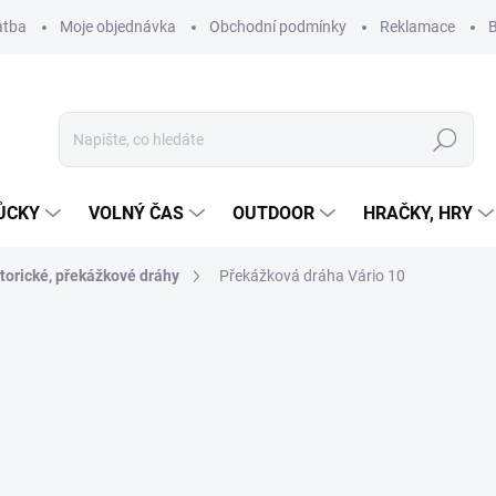
atba
Moje objednávka
Obchodní podmínky
Reklamace
B
Hledat
ŮCKY
VOLNÝ ČAS
OUTDOOR
HRAČKY, HRY
torické, překážkové dráhy
Překážková dráha Vário 10