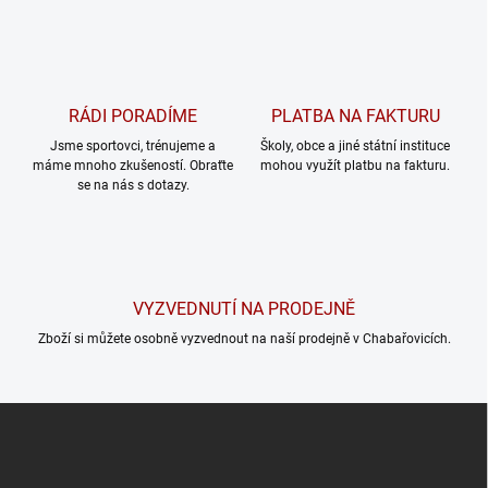
RÁDI PORADÍME
PLATBA NA FAKTURU
Jsme sportovci, trénujeme a
Školy, obce a jiné státní instituce
máme mnoho zkušeností. Obraťte
mohou využít platbu na fakturu.
se na nás s dotazy.
VYZVEDNUTÍ NA PRODEJNĚ
Zboží si můžete osobně vyzvednout na naší prodejně v Chabařovicích.
Z
á
p
a