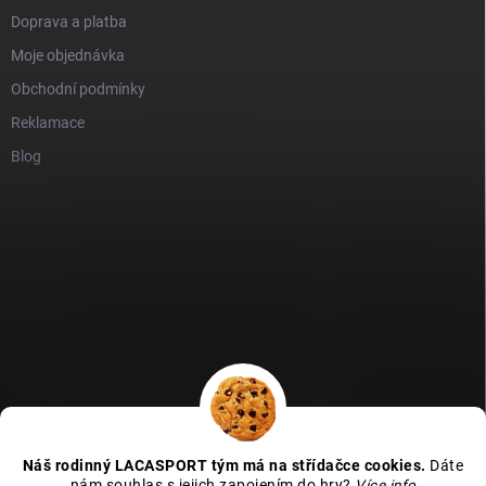
Doprava a platba
Moje objednávka
Obchodní podmínky
Reklamace
Blog
GDPR
Heureka recenze
Zboží recenze
Naše recenze
Náš rodinný LACASPORT tým má na střídačce cookies.
Dáte
Kamenná prodejna - MAPA
nám souhlas s jejich zapojením do hry?
Více info