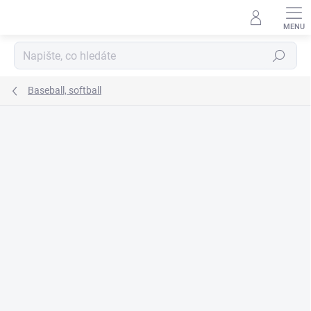
Přejít
na
obsah
Hledat
Baseball, softball