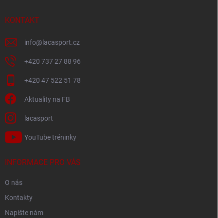
t
í
KONTAKT
info
@
lacasport.cz
+420 737 27 88 96
+420 47 522 51 78
Aktuality na FB
lacasport
YouTube tréninky
INFORMACE PRO VÁS
O nás
Kontakty
Napište nám