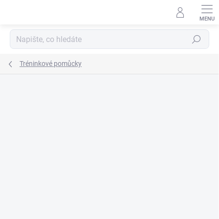
Přejít
na
obsah
Hledat
Tréninkové pomůcky