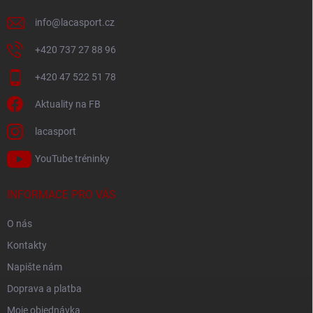
info
@
lacasport.cz
+420 737 27 88 96
+420 47 522 51 78
Aktuality na FB
lacasport
YouTube tréninky
INFORMACE PRO VÁS
O nás
Kontakty
Napište nám
Doprava a platba
Moje objednávka