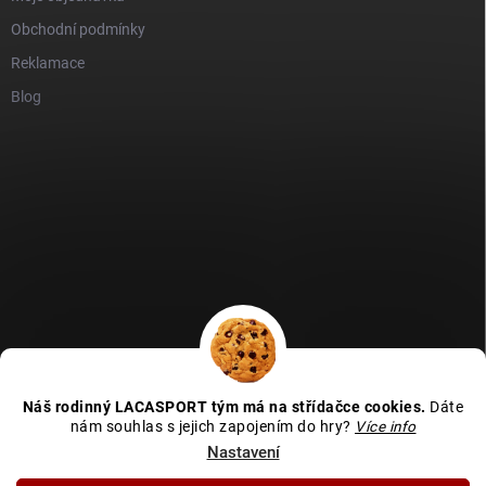
Obchodní podmínky
Reklamace
Blog
GDPR
Heureka recenze
Zboží recenze
Naše recenze
Náš rodinný LACASPORT tým má na střídačce cookies.
Dáte
Kamenná prodejna - MAPA
nám souhlas s jejich zapojením do hry?
Více info
Nastavení