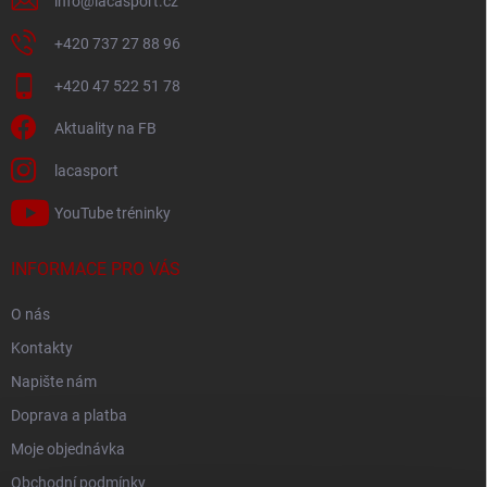
info
@
lacasport.cz
+420 737 27 88 96
+420 47 522 51 78
Aktuality na FB
lacasport
YouTube tréninky
INFORMACE PRO VÁS
O nás
Kontakty
Napište nám
Doprava a platba
Moje objednávka
Obchodní podmínky