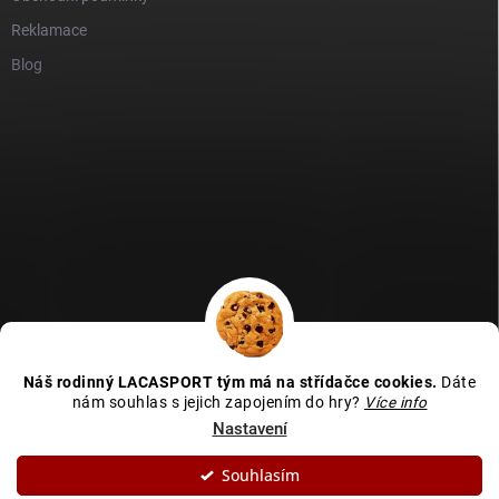
Reklamace
Blog
GDPR
Heureka recenze
Zboží recenze
Naše recenze
Náš rodinný LACASPORT tým má na střídačce cookies.
Dáte
Kamenná prodejna - MAPA
nám souhlas s jejich zapojením do hry?
Více info
Nastavení
Souhlasím
Copyright 2026
LACASPORT
. Všechna práva vyhrazena.
Upravit nastavení
cookies