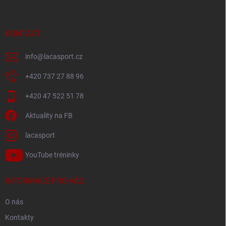
p
a
t
í
KONTAKT
info
@
lacasport.cz
+420 737 27 88 96
+420 47 522 51 78
Aktuality na FB
lacasport
YouTube tréninky
INFORMACE PRO VÁS
O nás
Kontakty