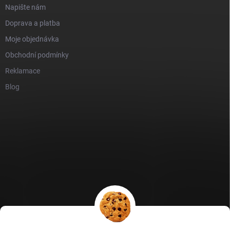
Napište nám
Doprava a platba
Moje objednávka
Obchodní podmínky
Reklamace
Blog
GDPR
Heureka recenze
Zboží recenze
Naše recenze