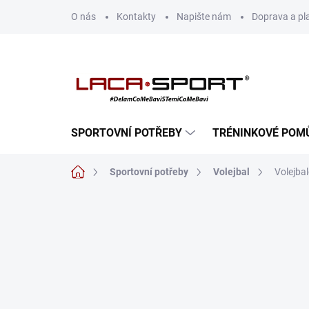
Přejít
O nás
Kontakty
Napište nám
Doprava a pl
na
obsah
SPORTOVNÍ POTŘEBY
TRÉNINKOVÉ POM
Domů
Sportovní potřeby
Volejbal
Volejba