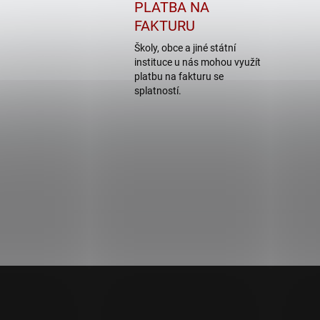
PLATBA NA
FAKTURU
Školy, obce a jiné státní
instituce u nás mohou využít
platbu na fakturu se
splatností.
Z
á
p