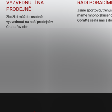
VYZVEDNUTÍ NA
RÁDI PORADÍM
PRODEJNĚ
Jsme sportovci, trénu
máme mnoho zkušenos
Zboží si můžete osobně
Obraťte se na nás s do
vyzvednout na naší prodejně v
Chabařovicích.