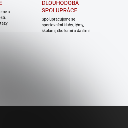
E
DLOUHODOBÁ
SPOLUPRÁCE
jeme a
tí.
Spolupracujeme se
tazy.
sportovními kluby, týmy,
školami, školkami a dalšími.