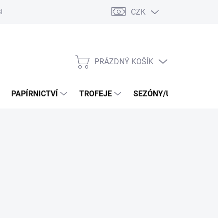
CZK
log
PRÁZDNÝ KOŠÍK
NÁKUPNÍ
KOŠÍK
PAPÍRNICTVÍ
TROFEJE
SEZÓNY/UDÁLOSTI