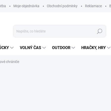
atba
Moje objednávka
Obchodní podmínky
Reklamace
B
Hledat
ŮCKY
VOLNÝ ČAS
OUTDOOR
HRAČKY, HRY
lové chrániče