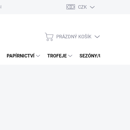
CZK
log
PRÁZDNÝ KOŠÍK
NÁKUPNÍ
KOŠÍK
PAPÍRNICTVÍ
TROFEJE
SEZÓNY/UDÁLOSTI