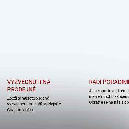
VYZVEDNUTÍ NA
RÁDI PORADÍM
PRODEJNĚ
Jsme sportovci, trénu
máme mnoho zkušenos
Zboží si můžete osobně
Obraťte se na nás s do
vyzvednout na naší prodejně v
Chabařovicích.