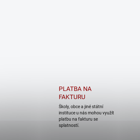
PLATBA NA
FAKTURU
Školy, obce a jiné státní
instituce u nás mohou využít
platbu na fakturu se
splatností.