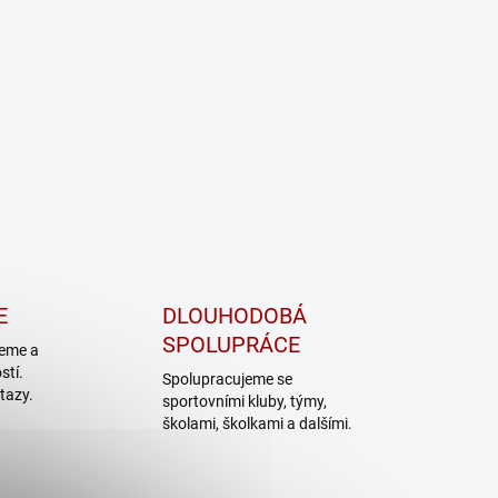
E
DLOUHODOBÁ
SPOLUPRÁCE
jeme a
tí.
Spolupracujeme se
tazy.
sportovními kluby, týmy,
školami, školkami a dalšími.