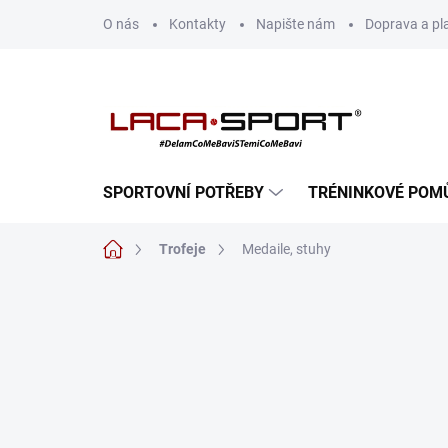
Přejít
O nás
Kontakty
Napište nám
Doprava a pl
na
obsah
SPORTOVNÍ POTŘEBY
TRÉNINKOVÉ POM
Domů
Trofeje
Medaile, stuhy