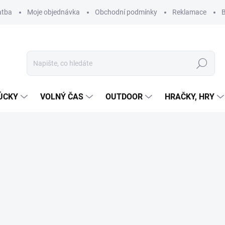
atba
Moje objednávka
Obchodní podmínky
Reklamace
B
Hledat
ŮCKY
VOLNÝ ČAS
OUTDOOR
HRAČKY, HRY