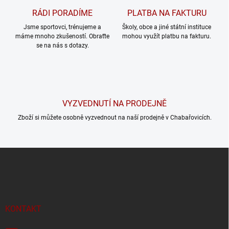
RÁDI PORADÍME
PLATBA NA FAKTURU
Jsme sportovci, trénujeme a
Školy, obce a jiné státní instituce
máme mnoho zkušeností. Obraťte
mohou využít platbu na fakturu.
se na nás s dotazy.
VYZVEDNUTÍ NA PRODEJNĚ
Zboží si můžete osobně vyzvednout na naší prodejně v Chabařovicích.
Z
á
p
a
t
í
KONTAKT