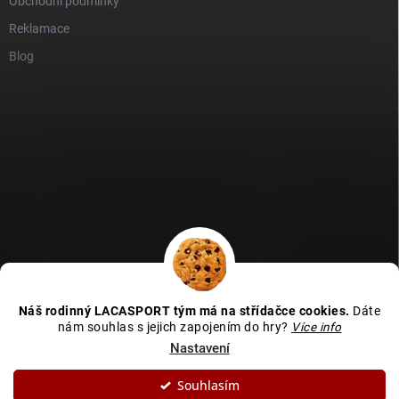
Obchodní podmínky
Reklamace
Blog
GDPR
Heureka recenze
Zboží recenze
Naše recenze
Náš rodinný LACASPORT tým má na střídačce cookies.
Dáte
Kamenná prodejna - MAPA
nám souhlas s jejich zapojením do hry?
Více info
Nastavení
Souhlasím
Copyright 2026
LACASPORT
. Všechna práva vyhrazena.
Upravit nastavení