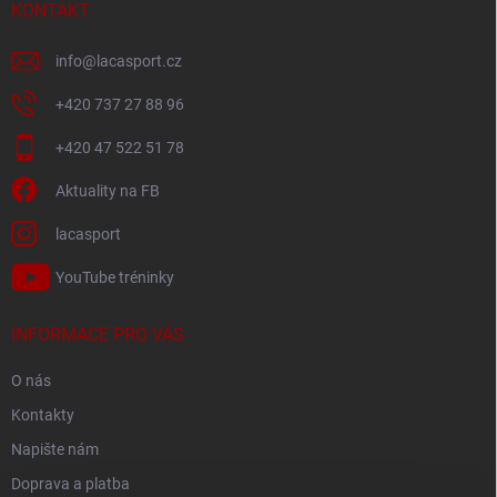
í
KONTAKT
info
@
lacasport.cz
+420 737 27 88 96
+420 47 522 51 78
Aktuality na FB
lacasport
YouTube tréninky
INFORMACE PRO VÁS
O nás
Kontakty
Napište nám
Doprava a platba