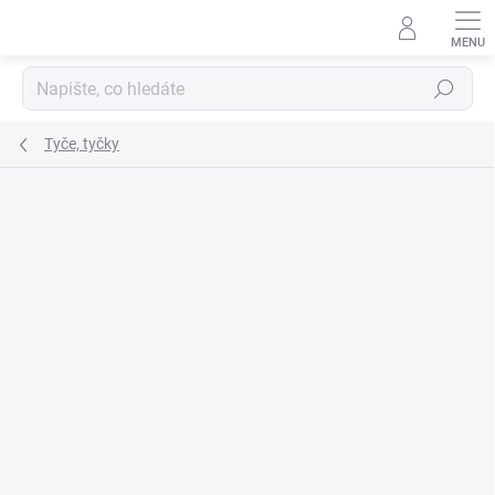
Přejít
na
obsah
Hledat
Tyče, tyčky