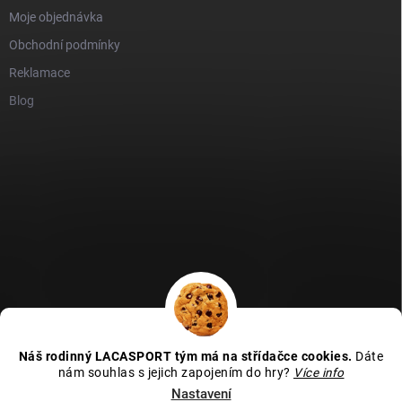
Moje objednávka
Obchodní podmínky
Reklamace
Blog
GDPR
Heureka recenze
Zboží recenze
Naše recenze
Náš rodinný LACASPORT tým má na střídačce cookies.
Dáte
Kamenná prodejna - MAPA
nám souhlas s jejich zapojením do hry?
Více info
Nastavení