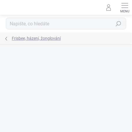
Přejít
na
obsah
Hledat
Frisbee, házení, žonglování