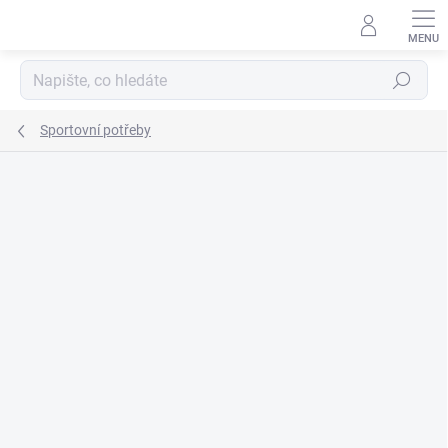
Přejít
na
obsah
Hledat
Sportovní potřeby