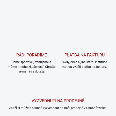
RÁDI PORADÍME
PLATBA NA FAKTURU
Jsme sportovci, trénujeme a
Školy, obce a jiné státní instituce
máme mnoho zkušeností. Obraťte
mohou využít platbu na fakturu.
se na nás s dotazy.
VYZVEDNUTÍ NA PRODEJNĚ
Zboží si můžete osobně vyzvednout na naší prodejně v Chabařovicích.