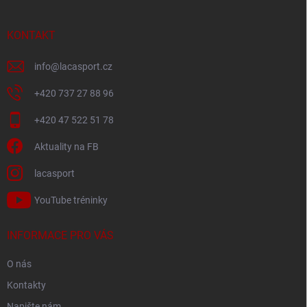
a
t
í
KONTAKT
info
@
lacasport.cz
+420 737 27 88 96
+420 47 522 51 78
Aktuality na FB
lacasport
YouTube tréninky
INFORMACE PRO VÁS
O nás
Kontakty
Napište nám