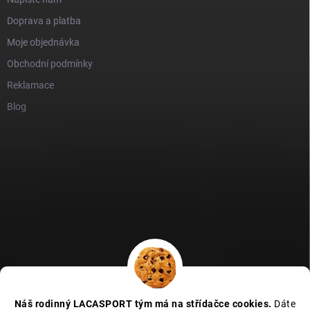
Doprava a platba
Moje objednávka
Obchodní podmínky
Reklamace
Blog
GDPR
Heureka recenze
Zboží recenze
Naše recenze
Náš rodinný LACASPORT tým má na střídačce cookies.
Dáte