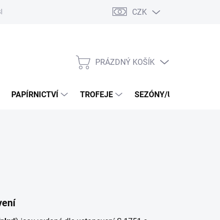
CZK
log
PRÁZDNÝ KOŠÍK
NÁKUPNÍ
KOŠÍK
PAPÍRNICTVÍ
TROFEJE
SEZÓNY/UDÁLOSTI
vení