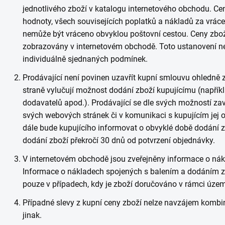
jednotlivého zboží v katalogu internetového obchodu. Ce
hodnoty, všech souvisejících poplatků a nákladů za vrácen
nemůže být vráceno obvyklou poštovní cestou. Ceny zboží 
zobrazovány v internetovém obchodě. Toto ustanovení n
individuálně sjednaných podmínek.
Prodávající není povinen uzavřít kupní smlouvu ohledně zbo
straně vylučují možnost dodání zboží kupujícímu (napřík
dodavatelů apod.). Prodávající se dle svých možností za
svých webových stránek či v komunikaci s kupujícím jej o
dále bude kupujícího informovat o obvyklé době dodání 
dodání zboží překročí 30 dnů od potvrzení objednávky.
V internetovém obchodě jsou zveřejněny informace o ná
Informace o nákladech spojených s balením a dodáním z
pouze v případech, kdy je zboží doručováno v rámci územ
Případné slevy z kupní ceny zboží nelze navzájem kombin
jinak.