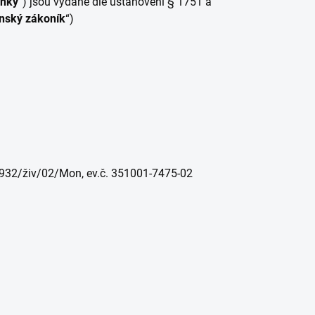
ínky
“) jsou vydané dle ustanovení § 1751 a
nský zákoník
“)
8932/živ/02/Mon, ev.č. 351001-7475-02