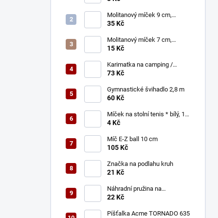
Molitanový míček 9 cm,
celohladký
35 Kč
Molitanový míček 7 cm,
porézní
15 Kč
Karimatka na camping /
Podložka na aerobic
73 Kč
Gymnastické švihadlo 2,8 m
60 Kč
Míček na stolní tenis * bílý, 1
ks
4 Kč
Míč E-Z ball 10 cm
105 Kč
Značka na podlahu kruh
21 Kč
Náhradní pružina na
trampolíny 183, 244 a 305 cm
22 Kč
Píšťalka Acme TORNADO 635