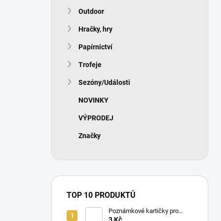
n
Outdoor
í
p
Hračky, hry
a
n
Papírnictví
e
Trofeje
l
Sezóny/Události
NOVINKY
VÝPRODEJ
Značky
TOP 10 PRODUKTŮ
Poznámkové kartičky pro
rozhodčí
3 Kč