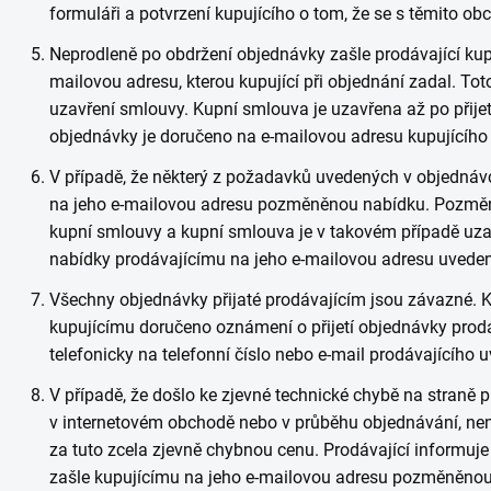
formuláři a potvrzení kupujícího o tom, že se s těmito 
Neprodleně po obdržení objednávky zašle prodávající kup
mailovou adresu, kterou kupující při objednání zadal. To
uzavření smlouvy. Kupní smlouva je uzavřena až po přijet
objednávky je doručeno na e-mailovou adresu kupujícího
V případě, že některý z požadavků uvedených v objednávc
na jeho e-mailovou adresu pozměněnou nabídku. Pozměn
kupní smlouvy a kupní smlouva je v takovém případě uzavř
nabídky prodávajícímu na jeho e-mailovou adresu uvede
Všechny objednávky přijaté prodávajícím jsou závazné. K
kupujícímu doručeno oznámení o přijetí objednávky prodá
telefonicky na telefonní číslo nebo e-mail prodávajícíh
V případě, že došlo ke zjevné technické chybě na straně p
v internetovém obchodě nebo v průběhu objednávání, nen
za tuto zcela zjevně chybnou cenu. Prodávající informuj
zašle kupujícímu na jeho e-mailovou adresu pozměněno