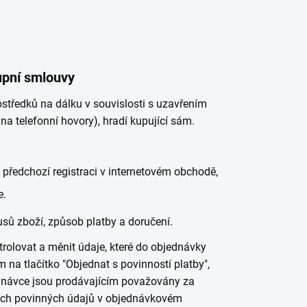
upní smlouvy
středků na dálku v souvislosti s uzavřením
na telefonní hovory), hradí kupující sám.
 předchozí registraci v internetovém obchodě,
e.
usů zboží, způsob platby a doručení.
olovat a měnit údaje, které do objednávky
m na tlačítko "Objednat s povinností platby",
ednávce jsou prodávajícím považovány za
šech povinných údajů v objednávkovém