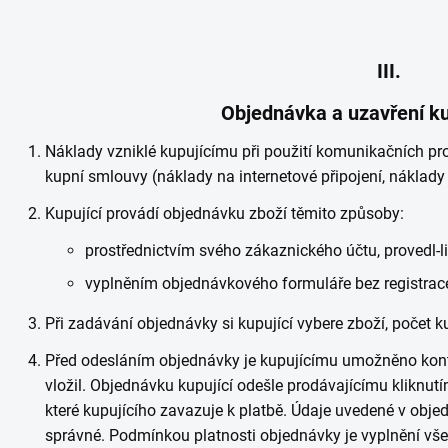
III.
Objednávka a uzavření k
Náklady vzniklé kupujícímu při použití komunikačních pro
kupní smlouvy (náklady na internetové připojení, náklady 
Kupující provádí objednávku zboží těmito způsoby:
prostřednictvím svého zákaznického účtu, provedl-li
vyplněním objednávkového formuláře bez registrac
Při zadávání objednávky si kupující vybere zboží, počet k
Před odesláním objednávky je kupujícímu umožněno kontr
vložil. Objednávku kupující odešle prodávajícímu kliknutí
které kupujícího zavazuje k platbě. Údaje uvedené v obj
správné. Podmínkou platnosti objednávky je vyplnění v