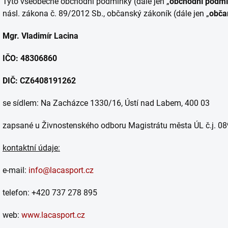
Tyto všeobecné obchodní podmínky (dále jen „
obchodní podm
násl. zákona č. 89/2012 Sb., občanský zákoník (dále jen „
obča
Mgr. Vladimír Lacina
IČO: 48306860
DIČ: CZ6408191262
se sídlem: Na Zacházce 1330/16, Ústí nad Labem, 400 03
zapsané u Živnostenského odboru Magistrátu města ÚL č.j. 0
kontaktní údaje:
e-mail:
info@lacasport.cz
telefon: +420 737 278 895
web:
www.lacasport.cz