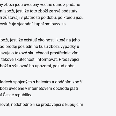
ny zboží jsou uvedeny včetně daně z přidané
í zboží, jestliže toto zboží ze své podstaty
zůstávají v platnosti po dobu, po kterou jsou
evylučuje sjednání kupní smlouvy za
ží, jestliže existují okolnosti, které na jeho
lad prodej posledního kusu zboží, výpadky u
vazuje o takové skutečnosti prostřednictvím
 takové skutečnosti informovat. Prodávající
zboží a výslovně ho upozorní, pokud doba
kladech spojených s balením a dodáním zboží.
boží uvedené v internetovém obchodě platí
í České republiky.
ovat, nedohodne-li se prodávající s kupujícím