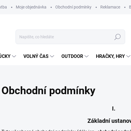
atba
Moje objednávka
Obchodní podmínky
Reklamace
B
Hledat
ŮCKY
VOLNÝ ČAS
OUTDOOR
HRAČKY, HRY
Obchodní podmínky
I.
Základní ustano