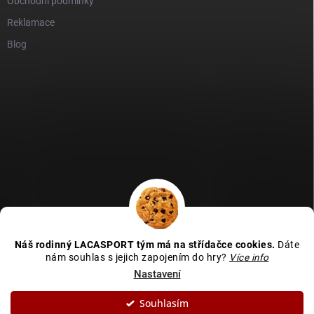
Obchodní podmínky
Reklamace
Blog
GDPR
Heureka recenze
Zboží recenze
Naše recenze
Náš rodinný LACASPORT tým má na střídačce cookies.
Dáte
Kamenná prodejna - MAPA
nám souhlas s jejich zapojením do hry?
Více info
Nastavení
Souhlasím
Copyright 2026
LACASPORT
. Všechna práva vyhrazena.
Upravit nastavení