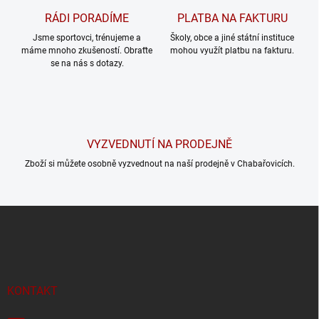
RÁDI PORADÍME
PLATBA NA FAKTURU
Jsme sportovci, trénujeme a
Školy, obce a jiné státní instituce
máme mnoho zkušeností. Obraťte
mohou využít platbu na fakturu.
se na nás s dotazy.
VYZVEDNUTÍ NA PRODEJNĚ
Zboží si můžete osobně vyzvednout na naší prodejně v Chabařovicích.
Z
á
p
a
t
í
KONTAKT