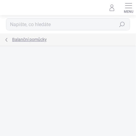
Přejít
na
obsah
Hledat
Balanční pomůcky