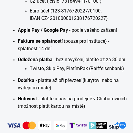
CZ účet ( číslo: 731849411/0100 )
Euro účet (123-8176720227/0100,
IBAN CZ4201000001238176720227)
Apple Pay / Google Pay
- podle vašeho zařízení
Faktura se splatností
(pouze pro instituce) -
splatnost 14 dní
Odložená platba
- bez navýšení, platíte až za 30 dní
Twisto,
Skip Pay,
PlatímPak (Raiffeisenbank)
Dobírka
- platíte až při převzetí (kurýrovi nebo na
výdejním místě)
Hotovost
- platíte u nás na prodejně v Chabařovicích
(možnost platit kartou na místě)