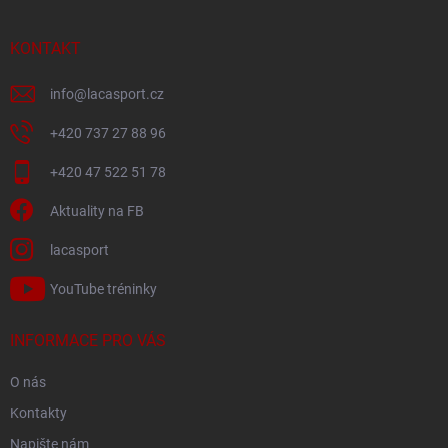
a
t
í
KONTAKT
info
@
lacasport.cz
+420 737 27 88 96
+420 47 522 51 78
Aktuality na FB
lacasport
YouTube tréninky
INFORMACE PRO VÁS
O nás
Kontakty
Napište nám