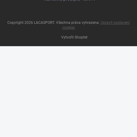
Copyright 2026
LACASPORT
. Všechna práva vyhrazena.
Upravit nastavení
cookies
Vytvořil Shoptet