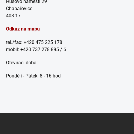
Husovo náměstí 29
Chabařovice
403 17
Odkaz na mapu
tel./fax: +420 475 225 178
mobil: +420 737 278 895 / 6
Otevírací doba:
Pondělí - Pátek: 8 - 16 hod
Z
á
p