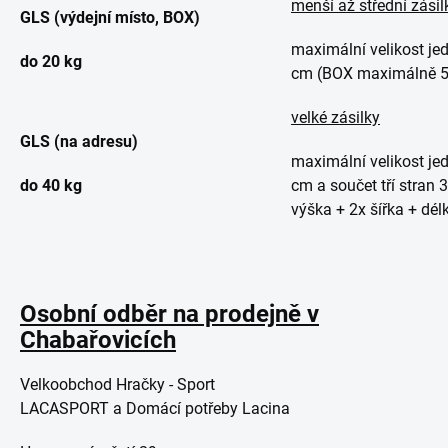
menší až střední zásil
GLS (výdejní místo, BOX)
maximální velikost je
do 20 kg
cm (BOX maximálně 
velké zásilky
GLS (na adresu)
maximální velikost je
do 40 kg
cm a součet tří stran 
výška + 2x šířka + dél
Osobní odběr na prodejně v
Chabařovicích
Velkoobchod Hračky - Sport
LACASPORT a Domácí potřeby Lacina