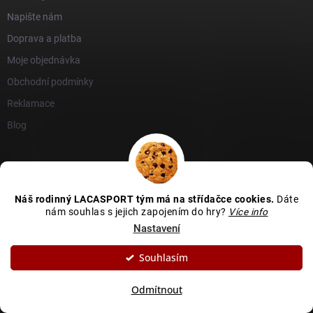
Napište nám
Doprava a platba
Moje objednávka
Obchodní podmínky
Reklamace
Blog
Náš rodinný LACASPORT tým má na střídačce cookies.
Dáte
nám souhlas s jejich zapojením do hry?
Více info
Nastavení
Souhlasím
Odmítnout
GDPR
Heureka recenze
Zboží recenze
Naše recenze