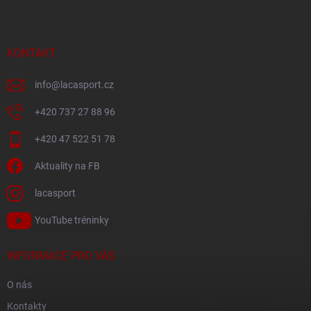
p
a
t
í
KONTAKT
info
@
lacasport.cz
+420 737 27 88 96
+420 47 522 51 78
Aktuality na FB
lacasport
YouTube tréninky
INFORMACE PRO VÁS
O nás
Kontakty