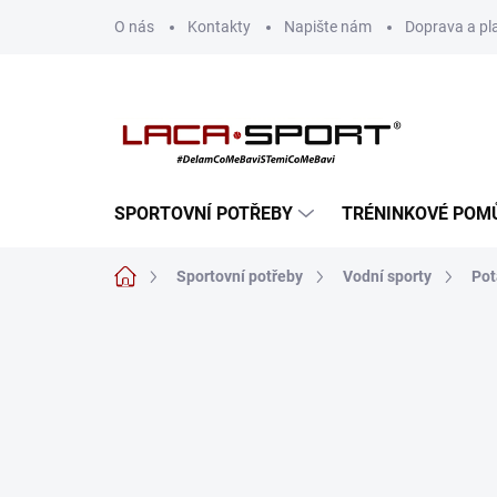
Přejít
O nás
Kontakty
Napište nám
Doprava a pl
na
obsah
SPORTOVNÍ POTŘEBY
TRÉNINKOVÉ POM
Domů
Sportovní potřeby
Vodní sporty
Pot