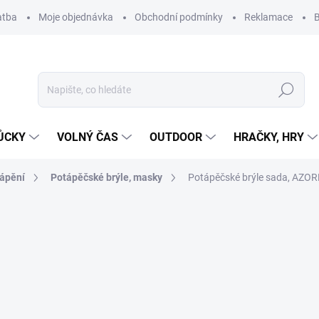
atba
Moje objednávka
Obchodní podmínky
Reklamace
B
Hledat
ŮCKY
VOLNÝ ČAS
OUTDOOR
HRAČKY, HRY
ápění
Potápěčské brýle, masky
Potápěčské brýle sada, AZOR