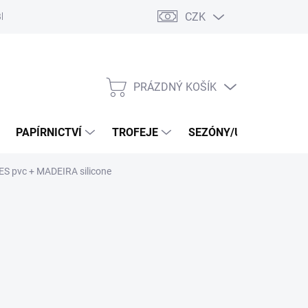
CZK
log
PRÁZDNÝ KOŠÍK
NÁKUPNÍ
KOŠÍK
PAPÍRNICTVÍ
TROFEJE
SEZÓNY/UDÁLOSTI
ES pvc + MADEIRA silicone