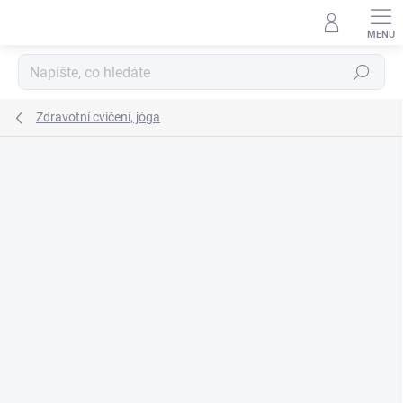
Přejít
na
obsah
Hledat
Zdravotní cvičení, jóga