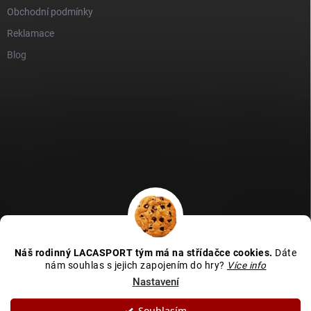
Obchodní podmínky
Reklamace
Blog
GDPR
Heureka recenze
Zboží recenze
Naše recenze
Náš rodinný LACASPORT tým má na střídačce cookies.
Dáte
Kamenná prodejna - MAPA
nám souhlas s jejich zapojením do hry?
Více info
Nastavení