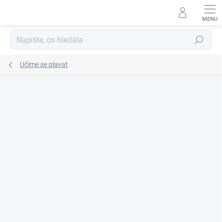
Přejít
na
obsah
Hledat
Učíme se plavat