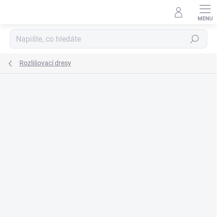
Přejít
na
obsah
Hledat
Rozlišovací dresy