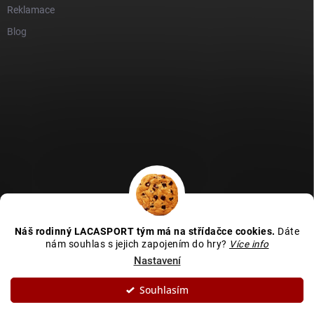
Reklamace
Blog
GDPR
Heureka recenze
Zboží recenze
Naše recenze
Náš rodinný LACASPORT tým má na střídačce cookies.
Dáte
Kamenná prodejna - MAPA
nám souhlas s jejich zapojením do hry?
Více info
Nastavení
Souhlasím
Copyright 2026
LACASPORT
. Všechna práva vyhrazena.
Upravit nastavení
cookies