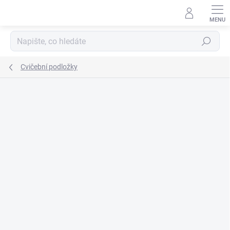
Přejít
na
obsah
Hledat
Cvičební podložky