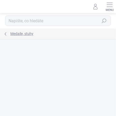
Přejít
na
obsah
Hledat
Medaile, stuhy