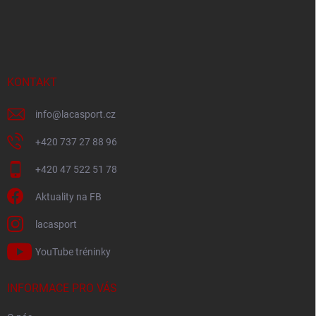
Z
á
p
a
t
í
KONTAKT
info
@
lacasport.cz
+420 737 27 88 96
+420 47 522 51 78
Aktuality na FB
lacasport
YouTube tréninky
INFORMACE PRO VÁS