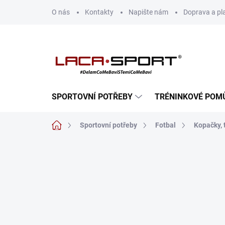
Přejít
O nás
Kontakty
Napište nám
Doprava a pl
na
obsah
SPORTOVNÍ POTŘEBY
TRÉNINKOVÉ POM
Domů
Sportovní potřeby
Fotbal
Kopačky, 