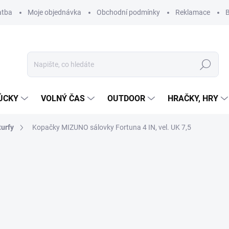
atba
Moje objednávka
Obchodní podmínky
Reklamace
B
Hledat
ŮCKY
VOLNÝ ČAS
OUTDOOR
HRAČKY, HRY
turfy
Kopačky MIZUNO sálovky Fortuna 4 IN, vel. UK 7,5