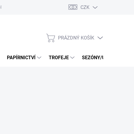
CZK
log
PRÁZDNÝ KOŠÍK
NÁKUPNÍ
KOŠÍK
PAPÍRNICTVÍ
TROFEJE
SEZÓNY/UDÁLOSTI