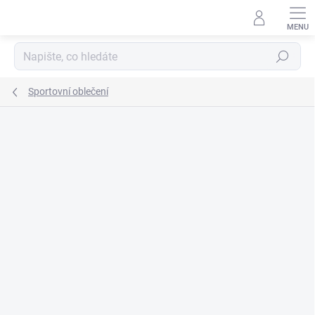
Přejít
na
obsah
Hledat
Sportovní oblečení