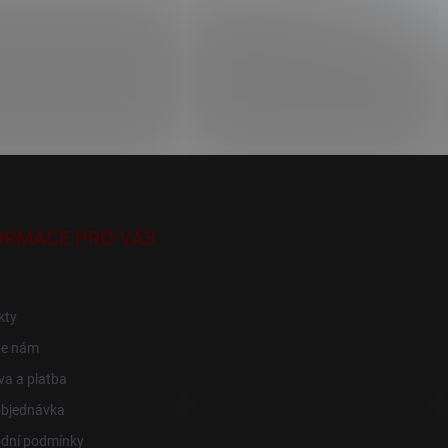
ORMACE PRO VÁS
kty
te nám
a a platba
objednávka
dní podmínky