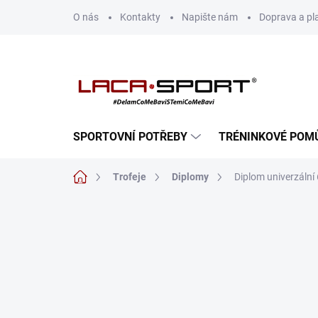
Přejít
O nás
Kontakty
Napište nám
Doprava a pl
na
obsah
SPORTOVNÍ POTŘEBY
TRÉNINKOVÉ POM
Domů
Trofeje
Diplomy
Diplom univerzální