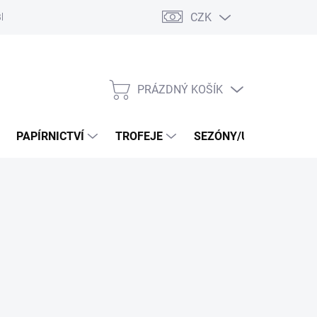
CZK
log
PRÁZDNÝ KOŠÍK
NÁKUPNÍ
KOŠÍK
PAPÍRNICTVÍ
TROFEJE
SEZÓNY/UDÁLOSTI