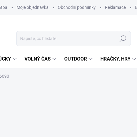
atba
Moje objednávka
Obchodní podmínky
Reklamace
B
Hledat
ŮCKY
VOLNÝ ČAS
OUTDOOR
HRAČKY, HRY
 6690