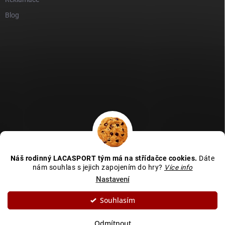
Blog
GDPR
Heureka recenze
Zboží recenze
Naše recenze
Náš rodinný LACASPORT tým má na střídačce cookies.
Dáte
Kamenná prodejna - MAPA
nám souhlas s jejich zapojením do hry?
Více info
Nastavení
Souhlasím
Copyright 2026
LACASPORT
. Všechna práva vyhrazena.
Upravit nastavení
cookies
Odmítnout