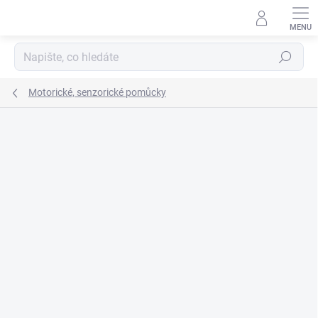
Přejít
na
obsah
Hledat
Motorické, senzorické pomůcky