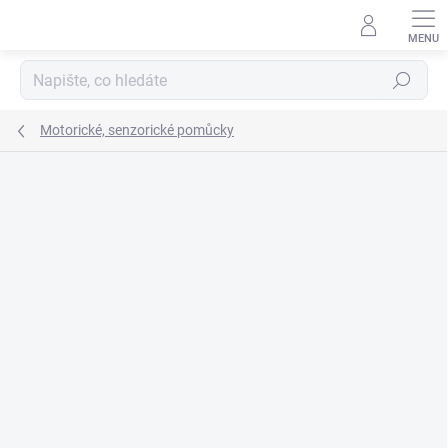
Přejít
na
obsah
Hledat
Motorické, senzorické pomůcky