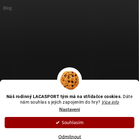
Blog
GDPR
Heureka recenze
Zboží recenze
Naše recenze
Náš rodinný LACASPORT tým má na střídačce cookies.
Dáte
Kamenná prodejna - MAPA
nám souhlas s jejich zapojením do hry?
Více info
Nastavení
Souhlasím
Copyright 2026
LACASPORT
. Všechna práva vyhrazena.
Upravit nastavení
cookies
Odmítnout
Vytvořil Shoptet