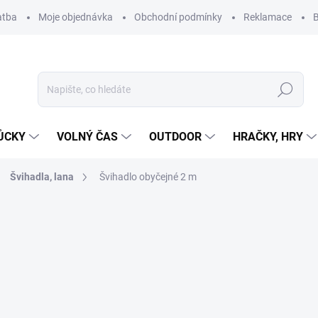
atba
Moje objednávka
Obchodní podmínky
Reklamace
B
Hledat
ŮCKY
VOLNÝ ČAS
OUTDOOR
HRAČKY, HRY
Švihadla, lana
Švihadlo obyčejné 2 m