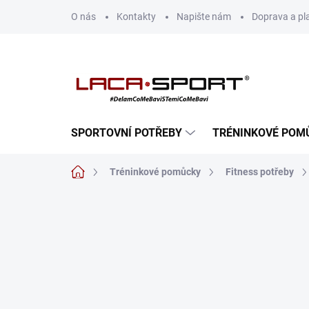
Přejít
O nás
Kontakty
Napište nám
Doprava a pl
na
obsah
SPORTOVNÍ POTŘEBY
TRÉNINKOVÉ POM
Domů
Tréninkové pomůcky
Fitness potřeby