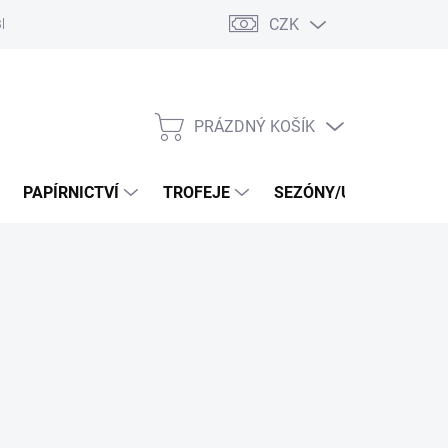
CZK
log
PRÁZDNÝ KOŠÍK
NÁKUPNÍ
KOŠÍK
PAPÍRNICTVÍ
TROFEJE
SEZÓNY/UDÁLOSTI