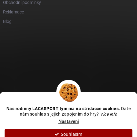
Obchodní podmínky
Reklamace
Blog
GDPR
Heureka recenze
Zboží recenze
Naše recenze
Náš rodinný LACASPORT tým má na střídačce cookies.
Dáte
Kamenná prodejna - MAPA
nám souhlas s jejich zapojením do hry?
Více info
Nastavení
Souhlasím
Copyright 2026
LACASPORT
. Všechna práva vyhrazena.
Upravit nastavení