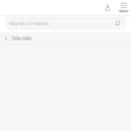
Přejít
na
obsah
Hledat
Tyče, tyčky