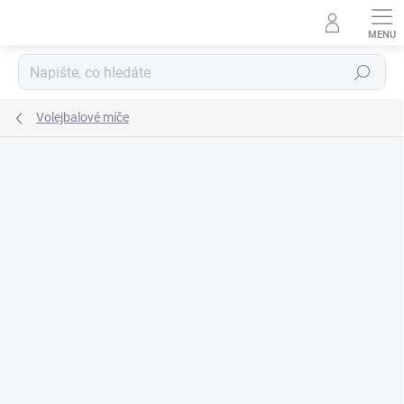
Přejít
na
obsah
Hledat
Volejbalové míče