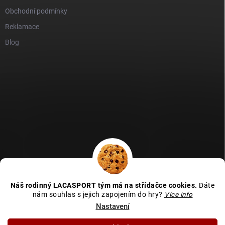
Obchodní podmínky
Reklamace
Blog
GDPR
Heureka recenze
Zboží recenze
Naše recenze
Náš rodinný LACASPORT tým má na střídačce cookies.
Dáte
Kamenná prodejna - MAPA
nám souhlas s jejich zapojením do hry?
Více info
Nastavení