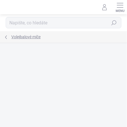
Přejít
na
obsah
Hledat
Volejbalové míče