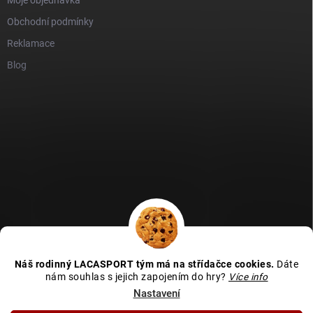
Obchodní podmínky
Reklamace
Blog
GDPR
Heureka recenze
Zboží recenze
Naše recenze
Náš rodinný LACASPORT tým má na střídačce cookies.
Dáte
Kamenná prodejna - MAPA
nám souhlas s jejich zapojením do hry?
Více info
Nastavení