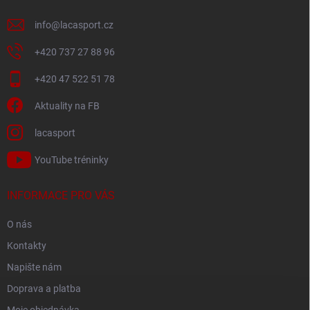
info
@
lacasport.cz
+420 737 27 88 96
+420 47 522 51 78
Aktuality na FB
lacasport
YouTube tréninky
INFORMACE PRO VÁS
O nás
Kontakty
Napište nám
Doprava a platba
Moje objednávka