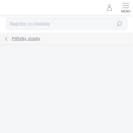
Přejít
na
obsah
Hledat
Píšťalky, stopky