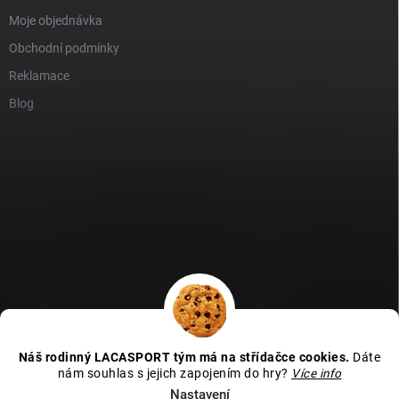
Moje objednávka
Obchodní podmínky
Reklamace
Blog
GDPR
Heureka recenze
Zboží recenze
Naše recenze
Náš rodinný LACASPORT tým má na střídačce cookies.
Dáte
Kamenná prodejna - MAPA
nám souhlas s jejich zapojením do hry?
Více info
Nastavení