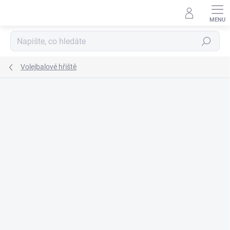
Přejít
na
obsah
Hledat
Volejbalové hřiště