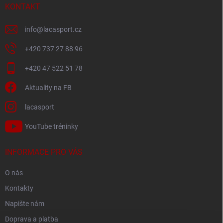
í
KONTAKT
info
@
lacasport.cz
+420 737 27 88 96
+420 47 522 51 78
Aktuality na FB
lacasport
YouTube tréninky
INFORMACE PRO VÁS
O nás
Kontakty
Napište nám
Doprava a platba