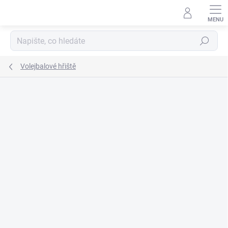
Přejít
na
obsah
Hledat
Volejbalové hřiště