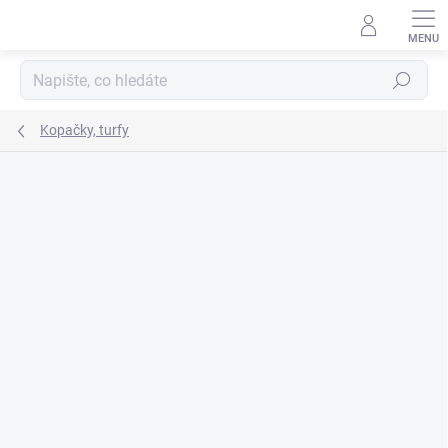
Přejít
na
obsah
Hledat
Kopačky, turfy