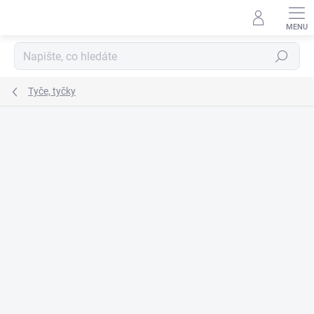
Přejít
na
obsah
Hledat
Tyče, tyčky