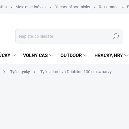
atba
Moje objednávka
Obchodní podmínky
Reklamace
B
Hledat
ŮCKY
VOLNÝ ČAS
OUTDOOR
HRAČKY, HRY
Tyče, tyčky
Tyč slalomová Dribbling 100 cm, 4 barvy