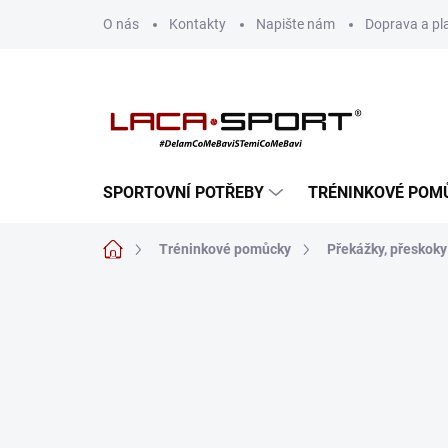
Přejít
O nás
Kontakty
Napište nám
Doprava a pl
na
obsah
SPORTOVNÍ POTŘEBY
TRÉNINKOVÉ POM
Domů
Tréninkové pomůcky
Překážky, přeskoky