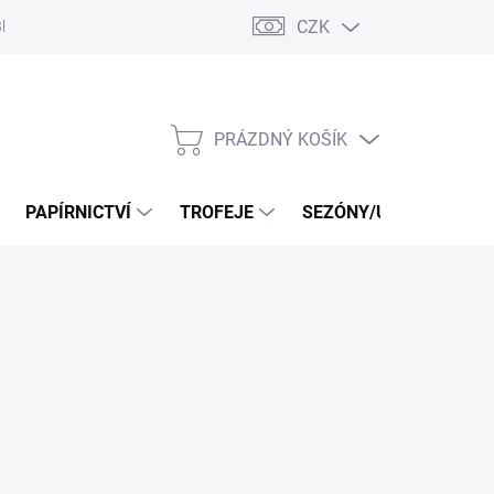
CZK
log
PRÁZDNÝ KOŠÍK
NÁKUPNÍ
KOŠÍK
PAPÍRNICTVÍ
TROFEJE
SEZÓNY/UDÁLOSTI