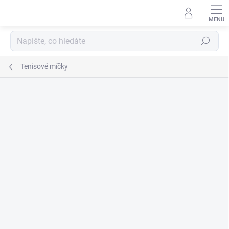
Přejít
na
obsah
Hledat
Tenisové míčky