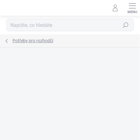
Přejít
na
obsah
Hledat
Potřeby pro rozhodčí