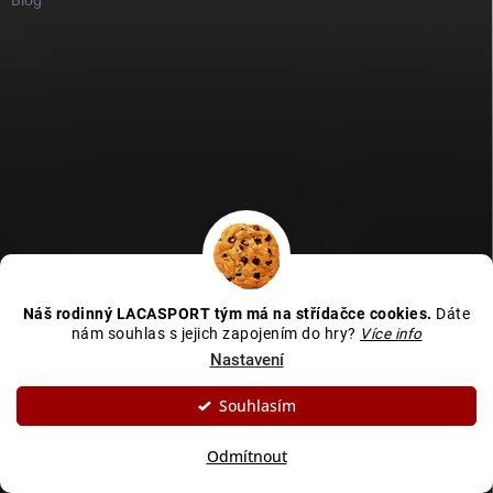
GDPR
Heureka recenze
Zboží recenze
Naše recenze
Náš rodinný LACASPORT tým má na střídačce cookies.
Dáte
Kamenná prodejna - MAPA
nám souhlas s jejich zapojením do hry?
Více info
Nastavení
Souhlasím
Copyright 2026
LACASPORT
. Všechna práva vyhrazena.
Upravit nastavení
cookies
Odmítnout
Vytvořil Shoptet