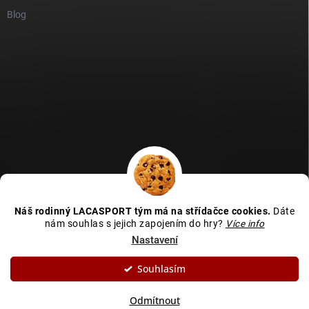
Blog
GDPR
Heureka recenze
Zboží recenze
Naše recenze
Náš rodinný LACASPORT tým má na střídačce cookies.
Dáte
Kamenná prodejna - MAPA
nám souhlas s jejich zapojením do hry?
Více info
Nastavení
Souhlasím
Copyright 2026
LACASPORT
. Všechna práva vyhrazena.
Upravit nastavení
cookies
Odmítnout
Vytvořil Shoptet