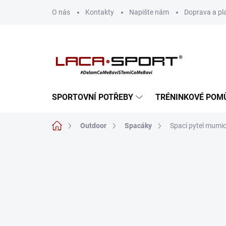
Přejít
O nás
Kontakty
Napište nám
Doprava a pl
na
obsah
SPORTOVNÍ POTŘEBY
TRÉNINKOVÉ POM
Domů
Outdoor
Spacáky
Spací pytel mum