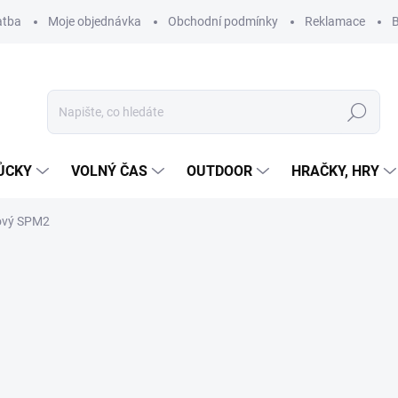
atba
Moje objednávka
Obchodní podmínky
Reklamace
B
Hledat
ŮCKY
VOLNÝ ČAS
OUTDOOR
HRAČKY, HRY
iový SPM2