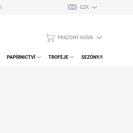
CZK
log
PRÁZDNÝ KOŠÍK
NÁKUPNÍ
KOŠÍK
PAPÍRNICTVÍ
TROFEJE
SEZÓNY/UDÁLOSTI