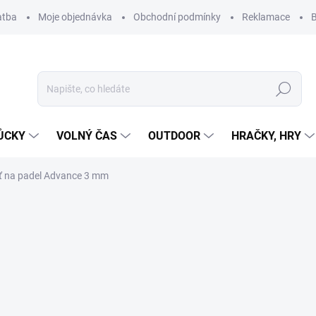
atba
Moje objednávka
Obchodní podmínky
Reklamace
B
Hledat
ŮCKY
VOLNÝ ČAS
OUTDOOR
HRAČKY, HRY
íť na padel Advance 3 mm