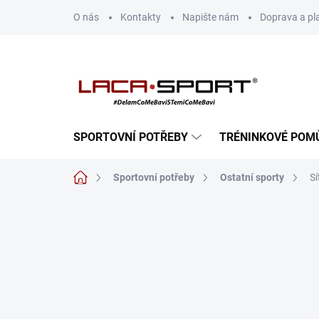
Přejít
O nás
Kontakty
Napište nám
Doprava a pl
na
obsah
SPORTOVNÍ POTŘEBY
TRÉNINKOVÉ POM
Domů
Sportovní potřeby
Ostatní sporty
S