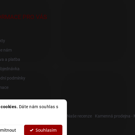
ORMACE PRO VÁS
kty
te nám
a a platba
objednávka
dní podmínky
mace
cookies.
Dáte nám souhlas s
R
Heureka recenze
Zboží recenze
Naše recenze
Kamenná prodejna -
mítnout
Souhlasím