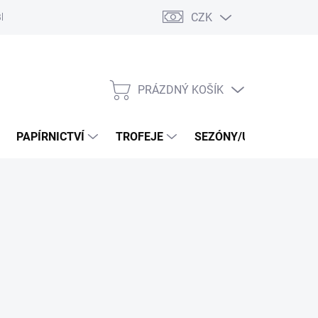
CZK
log
PRÁZDNÝ KOŠÍK
NÁKUPNÍ
KOŠÍK
PAPÍRNICTVÍ
TROFEJE
SEZÓNY/UDÁLOSTI