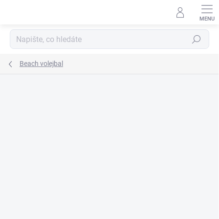
Přejít
na
obsah
Hledat
Beach volejbal