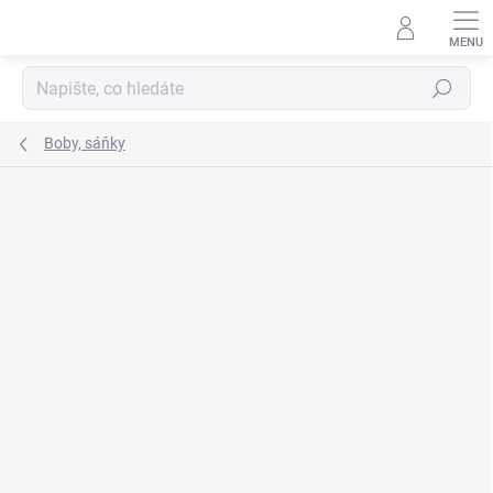
Přejít
na
obsah
Hledat
Boby, sáňky