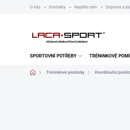
Přejít
O nás
Kontakty
Napište nám
Doprava a pl
na
obsah
SPORTOVNÍ POTŘEBY
TRÉNINKOVÉ POM
Domů
Tréninkové pomůcky
Koordinační pomů