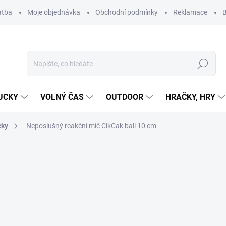
atba
Moje objednávka
Obchodní podmínky
Reklamace
B
Hledat
ŮCKY
VOLNÝ ČAS
OUTDOOR
HRAČKY, HRY
cky
Neposlušný reakční míč CikCak ball 10 cm