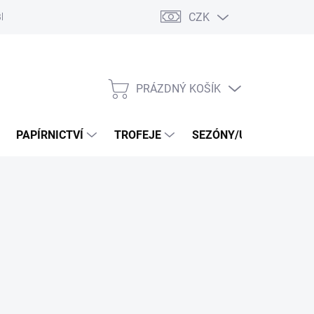
CZK
log
PRÁZDNÝ KOŠÍK
NÁKUPNÍ
KOŠÍK
PAPÍRNICTVÍ
TROFEJE
SEZÓNY/UDÁLOSTI