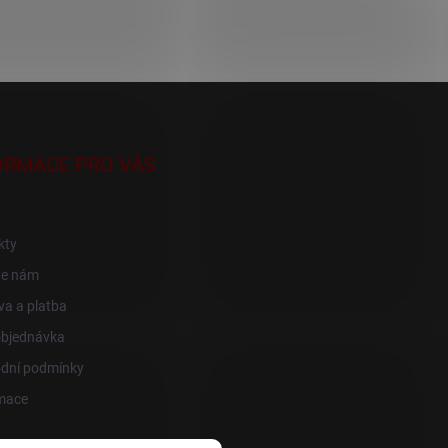
ORMACE PRO VÁS
kty
te nám
a a platba
objednávka
dní podmínky
mace